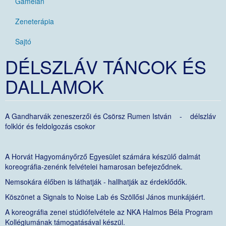
Gamelán
Zeneterápia
Sajtó
DÉLSZLÁV TÁNCOK ÉS
DALLAMOK
A Gandharvák zeneszerzői és Csörsz Rumen István - délszláv
folklór és feldolgozás csokor
A Horvát Hagyományőrző Egyesület számára készülő dalmát
koreográfia-zenénk felvételei hamarosan befejeződnek.
Nemsokára élőben is láthatják - hallhatják az érdeklődők.
Köszönet a Signals to Noise Lab és Szöllősi János munkájáért.
A koreográfia zenei stúdiófelvétele az NKA Halmos Béla Program
Kollégiumának támogatásával készül.