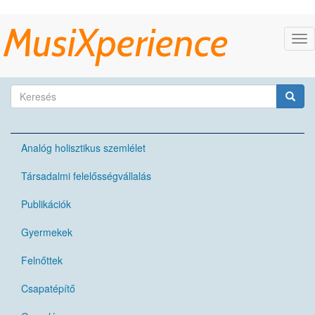
Ugrás
MusiXperience
a
Nav
tartalomra
átk
Keresés
űrlap
Keresés
Analóg holisztikus szemlélet
Társadalmi felelősségvállalás
Publikációk
Gyermekek
Felnőttek
Csapatépítő