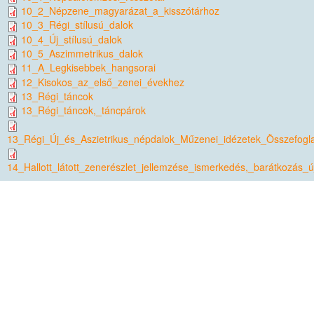
10_2_Népzene_magyarázat_a_kisszótárhoz
10_3_Régi_stílusú_dalok
10_4_Új_stílusú_dalok
10_5_Aszimmetrikus_dalok
11_A_Legkisebbek_hangsorai
12_Kisokos_az_első_zenei_évekhez
13_Régi_táncok
13_Régi_táncok,_táncpárok
13_Régi_Új_és_Aszietrikus_népdalok_Műzenei_idézetek_Összefogla
14_Hallott_látott_zenerészlet_jellemzése_ismerkedés,_barátkozás_ú