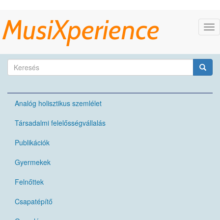
Ugrás
MusiXperience
a
Nav
tartalomra
átk
Keresés
űrlap
Keresés
Analóg holisztikus szemlélet
Társadalmi felelősségvállalás
Publikációk
Gyermekek
Felnőttek
Csapatépítő