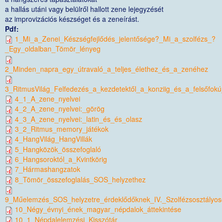
a hallás utáni vagy belülről hallott zene lejegyzését
az improvizációs készséget és a zeneírást.
Pdf:
1_Mi_a_Zenei_Készségfejlődés_jelentősége?_Mi_a_szolfézs_?
_Egy_oldalban_Tömör_lényeg
2_Minden_napra_egy_útravaló_a_teljes_élethez_és_a_zenéhez
3_RitmusVilág_Felfedezés_a_kezdetektől_a_konziig_és_a_felsőfokú_f
4_1_A_zene_nyelvei
4_2_A_zene_nyelvei:_görög
4_3_A_zene_nyelvei:_latin_és_és_olasz
3_2_Ritmus_memory_játékok
4_HangVilág_HangVillák
5_Hangközök_összefoglaló
6_Hangsoroktól_a_Kvintkörig
7_Hármashangzatok
8_Tömör_összefoglalás_SOS_helyzethez
9_Műelemzés_SOS_helyzetre_érdeklődőknek_IV._Szolfézsosztályo
10_Négy_évnyi_ének_magyar_népdalok_áttekintése
10_1_Népdalelemzési_Kisszótár