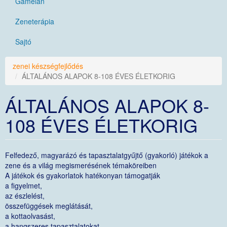
Gamelán
Zeneterápia
Sajtó
zenei készségfejlődés
ÁLTALÁNOS ALAPOK 8-108 ÉVES ÉLETKORIG
ÁLTALÁNOS ALAPOK 8-
108 ÉVES ÉLETKORIG
Felfedező, magyarázó és tapasztalatgyűjtő (gyakorló) játékok a
zene és a világ megismerésének témaköreiben
A játékok és gyakorlatok hatékonyan támogatják
a figyelmet,
az észlelést,
összefüggések meglátását,
a kottaolvasást,
a hangszeres tapasztalatokat