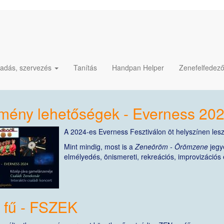
őadás, szervezés
Tanítás
Handpan Helper
Zenefelfedez
mény lehetőségek - Everness 20
A 2024-es Everness Fesztiválon öt helyszínen lesz
Mint mindig, most is a
Zeneöröm - Örömzene
jegy
elmélyedés, önismereti, rekreációs, improvizációs 
 fű - FSZEK