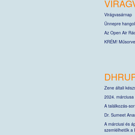
VIRÁG
Virágvasárnap
Ünnepre hango
Az Open Air Rád
KRÉM! Műsorvez
DHRUP
Zene általi kés
2024. márciusa é
A találkozás-so
Dr. Sumeet Anan
A márciusi és áp
szemlélhetők a 