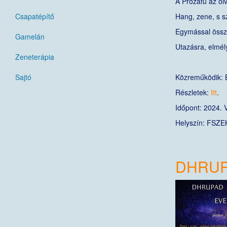
A Prózafű az ol
Csapatépítő
Hang, zene, s s
Egymással öss
Gamelán
Utazásra, elmél
Zeneterápia
Sajtó
Közreműködik: 
Részletek:
Itt
.
Időpont: 2024. V
Helyszín: FSZEK
DHRUP