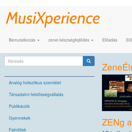
Ugrás
MusiXperience
a
tartalomra
Bemutatkozás
zenei készségfejlődés
Előadás
El
Keresés
ZeneÉl
űrlap
Keresés
Analóg holisztikus szemlélet
Társadalmi felelősségvállalás
Publikációk
Gyermekek
ZENg a
Felnőttek