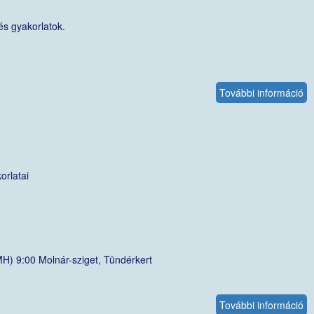
s gyakorlatok.
További információ
D
É
H
-
E
2
orlatai
ta
ka
MH) 9:00 Molnár-sziget, Tündérkert
További információ
N