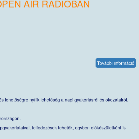
PEN AIR RÁDIÓBAN
U
C
Z
ta
ka
További információ
V
H
A
O
A
R
s lehetőségre nyílik lehetőség a napi gyakorlásról és okozatairól.
ta
ka
rországon.
apgyakorlataival, felfedezések tehetők, egyben előkészületként is