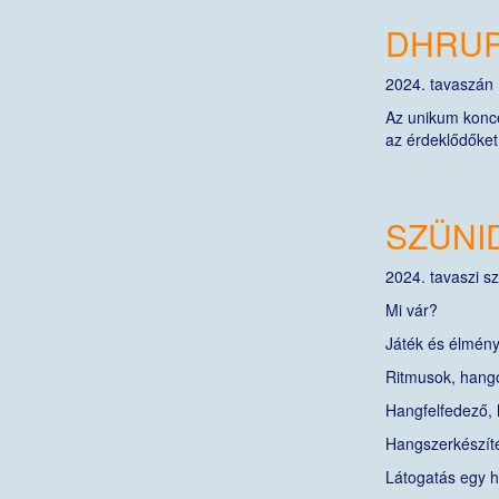
DHRUP
2024. tavaszán 
Az unikum konce
az érdeklődőke
SZÜNI
2024. tavaszi s
Mi vár?
Játék és élmén
Ritmusok, hango
Hangfelfedező, 
Hangszerkészít
Látogatás egy 