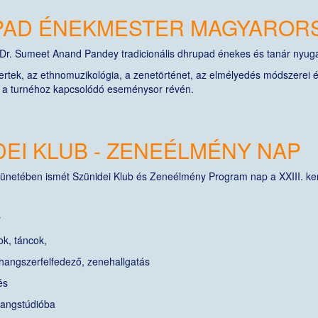
AD ÉNEKMESTER MAGYAROR
Dr. Sumeet Anand Pandey tradicionális dhrupad énekes és tanár nyugat
rtek, az ethnomuzikológia, a zenetörténet, az elmélyedés módszerei é
t a turnéhoz kapcsolódó eseménysor révén.
DEI KLUB - ZENEÉLMÉNY NAP
zünetében ismét Szünidei Klub és Zeneélmény Program nap a XXIII. ke
y
k, táncok,
hangszerfelfedező, zenehallgatás
és
hangstúdióba