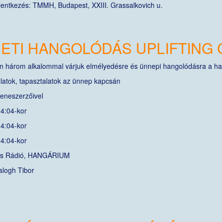
lentkezés: TMMH, Budapest, XXIII. Grassalkovich u.
ETI HANGOLÓDÁS UPLIFTING 
 három alkalommal várjuk elmélyedésre és ünnepi hangolódásra a hal
atok, tapasztalatok az ünnep kapcsán
eneszerzőivel
14:04-kor
4:04-kor
4:04-kor
kus Rádió, HANGÁRIUM
alogh Tibor