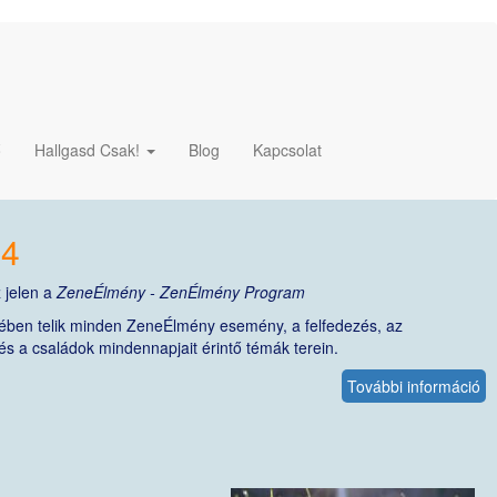
ő
Hallgasd Csak!
Blog
Kapcsolat
24
 jelen a
ZeneÉlmény - ZenÉlmény Program
ében telik minden ZeneÉlmény esemény, a felfedezés, az
és a családok mindennapjait érintő témák terein.
További információ
Z
le
-
Ev
2