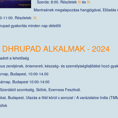
Szerda: 8:00. Részletek
Itt
és
Itt.
Mantraének megalapozása hangjógával, Előadás é
-11:00. Részletek:
Itt.
upad gyakorlás minden nap délelőtt
- DHRUPAD ALKALMAK - 2024
 adott a lehetőség
ikus zenéjének, önismereti, készség- és személyiségfejlődést hozó gyak
rnap, Budapest, 10:00-14.00
árnap, Budapest 10:00-14:00
zerdától szombatig, Siófok, Everness Fesztivál.
at, Budapest, Utazás a föld körül c.sorozat / A varázslatos India (TM
ófok