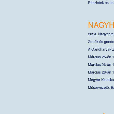
Részletek és Je
NAGYH
2024. Nagyhetén
Zenék és gondol
A Gandharvák z
Március 25-én 
Március 26-án 1
Március 28-án 1
Magyar Katoli
Műsorvezető: B