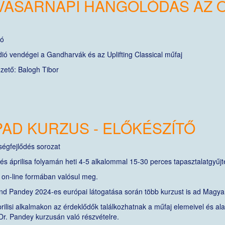
VASÁRNAPI HANGOLÓDÁS AZ O
ló
ió vendégei a Gandharvák és az Uplifting Classical műfaj
ető: Balogh Tibor
AD KURZUS - ELŐKÉSZÍTŐ
zségfejlődés sorozat
s áprilisa folyamán heti 4-5 alkalommal 15-30 perces tapasztalatgyűjté
r on-line formában valósul meg.
d Pandey 2024-es európai látogatása során több kurzust is ad Magya
rilisi alkalmakon az érdeklődők találkozhatnak a műfaj elemeivel és al
Dr. Pandey kurzusán való részvételre.