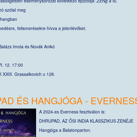
vasóligetben eseménysorozat következő epizódja:
ZENg a fű.
zó szólal meg
zhangban
yedésre, felismerésekre hívva a jelenlévőket.
Balázs Imola és Novák Anikó
I. 12. 17:00
 XXIII. Grassalkovich u 128.
AD ÉS HANGJÓGA - EVERNESS
A 2024-es Everness fesztiválon is:
DHRUPAD, AZ ŐSI INDIA KLASSZIKUS ZENÉJE
Hangjóga a Balatonparton.