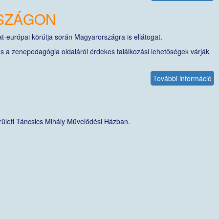
-
SZÁGON
D
A
-
-európai körútja során Magyarországra is ellátogat.
2
s a zenepedagógia oldaláról érdekes találkozási lehetőségek várják
ta
ka
További információ
D
É
M
ta
ka
rületi Táncsics Mihály Művelődési Házban.